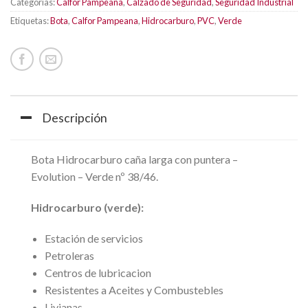
Categorías:
Calfor Pampeana
,
Calzado de Seguridad
,
Seguridad Industrial
Etiquetas:
Bota
,
Calfor Pampeana
,
Hidrocarburo
,
PVC
,
Verde
Descripción
Bota Hidrocarburo caña larga con puntera –
Evolution – Verde nº 38/46.
Hidrocarburo (verde):
Estación de servicios
Petroleras
Centros de lubricacion
Resistentes a Aceites y Combustebles
Livianas