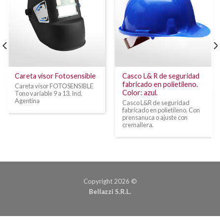
Careta visor Fotosensible
Casco L& R de seguridad
fabricado en polietileno.
Careta visor FOTOSENSIBLE
Color: azul.
Tono variable 9 a 13. Ind.
Agentina
Casco L&R de seguridad
fabricado en polietileno. Con
prensanuca o ajuste con
cremallera.
Copyright 2026 ©
Bellazzi S.R.L.